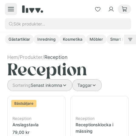
Sök produkter...
Gästartiklar
Inredning
Kosmetika
Möbler
Smart Refill-
Hem
/
Produkter
/
Reception
Kategorier
Reception
Gästartiklar
Sortering
Senast inkomna
Taggar
Inredning
Bästsäljare
Kosmetika
Reception
Reception
Möbler
Anslagstavla
Receptionsklocka i
mässing
79,00 kr