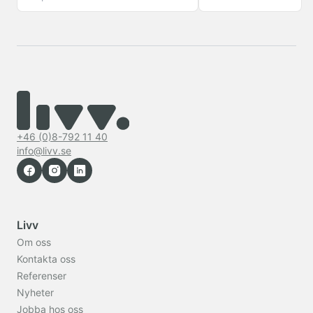
Restaurang
Hotellrum
Konferens
Badrum
Lobby
+46 (0)8-792 11 40
info@livv.se
FILTER
Visa
bara
i
Livv
lager
Om oss
Kontakta oss
Referenser
Nyheter
Jobba hos oss