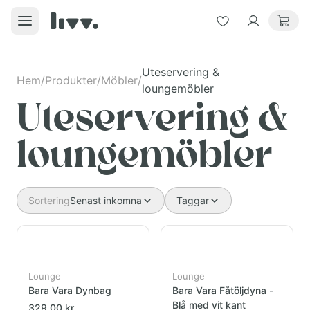
Uteservering &
Hem
/
Produkter
/
Möbler
/
loungemöbler
Uteservering &
loungemöbler
Sortering
Senast inkomna
Taggar
Lounge
Lounge
Bara Vara Dynbag
Bara Vara Fåtöljdyna -
Blå med vit kant
329,00 kr