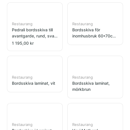
Restaurang
Restaurang
Pedrali bordsskiva till
Bordsskiva för
avantgarde, rund, svart
inomhusbruk 60*70cm
70cm
36mm
1 195,00 kr
Restaurang
Restaurang
Bordsskiva laminat, vit
Bordsskiva laminat,
mörkbrun
Restaurang
Restaurang