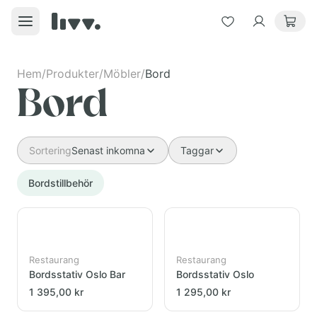
Hem
/
Produkter
/
Möbler
/
Bord
Bord
Sortering
Senast inkomna
Taggar
Bordstillbehör
Restaurang
Restaurang
Bordsstativ Oslo Bar
Bordsstativ Oslo
1 395,00 kr
1 295,00 kr