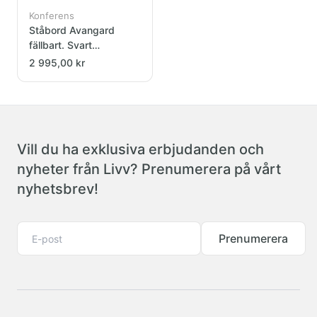
Konferens
Ståbord Avangard
fällbart. Svart
underrede. Svart
2 995,00 kr
laminat dia.70cm
Vill du ha exklusiva erbjudanden och
nyheter från Livv? Prenumerera på vårt
nyhetsbrev!
Prenumerera