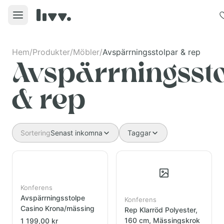
Hem
/
Produkter
/
Möbler
/
Avspärrningsstolpar & rep
Avspärrningsst
& rep
Sortering
Senast inkomna
Taggar
Konferens
Avspärrningsstolpe
Konferens
Casino Krona/mässing
Rep Klarröd Polyester,
160 cm, Mässingskrok
1 199,00 kr