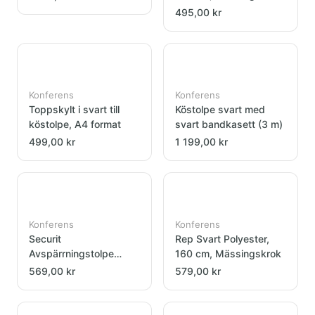
495,00 kr
Konferens
Konferens
Toppskylt i svart till
Köstolpe svart med
köstolpe, A4 format
svart bandkasett (3 m)
499,00 kr
1 199,00 kr
Konferens
Konferens
Securit
Rep Svart Polyester,
Avspärrningstolpe
160 cm, Mässingskrok
rostfritt
569,00 kr
579,00 kr