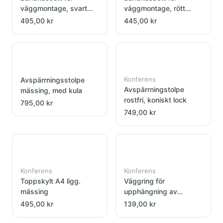
väggmontage, svart
väggmontage, rött
band
band
495,00 kr
445,00 kr
Konferens
Avspärrningsstolpe
Avspärrningstolpe
mässing, med kula
rostfri, koniskt lock
795,00 kr
749,00 kr
Konferens
Konferens
Toppskylt A4 ligg.
Väggring för
mässing
upphängning av
polyesterrep, mässing
495,00 kr
139,00 kr