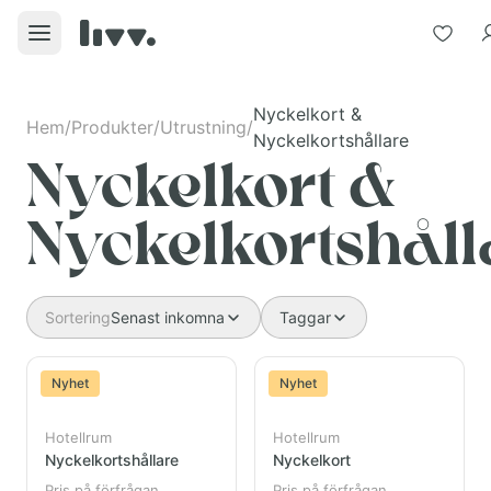
Nyckelkort &
Hem
/
Produkter
/
Utrustning
/
Nyckelkortshållare
Nyckelkort &
Nyckelkortshåll
Sortering
Senast inkomna
Taggar
Nyhet
Nyhet
Hotellrum
Hotellrum
Nyckelkortshållare
Nyckelkort
Pris på förfrågan
Pris på förfrågan