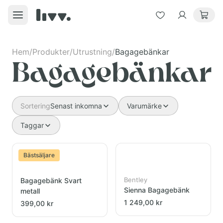
Hem
/
Produkter
/
Utrustning
/
Bagagebänkar
Bagagebänkar
Sortering
Senast inkomna
Varumärke
Taggar
Bästsäljare
Bentley
Bagagebänk Svart
Sienna Bagagebänk
metall
1 249,00 kr
399,00 kr