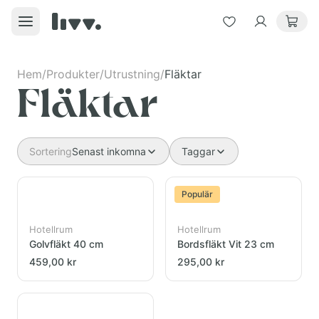
Hem
/
Produkter
/
Utrustning
/
Fläktar
Fläktar
Sortering
Senast inkomna
Taggar
Populär
Hotellrum
Hotellrum
Golvfläkt 40 cm
Bordsfläkt Vit 23 cm
459,00 kr
295,00 kr