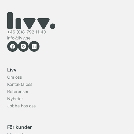
+46 (0)8-792 11 40
info@livv.se
Livv
Om oss
Kontakta oss
Referenser
Nyheter
Jobba hos oss
För kunder