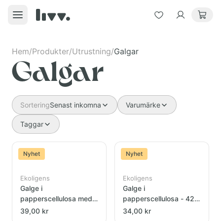
Hem
/
Produkter
/
Utrustning
/
Galgar
Galgar
Sortering
Senast inkomna
Varumärke
Taggar
Nyhet
Nyhet
Ekoligens
Ekoligens
Galge i
Galge i
papperscellulosa med
papperscellulosa - 42
byxslå - 42 cm
cm
39,00 kr
34,00 kr