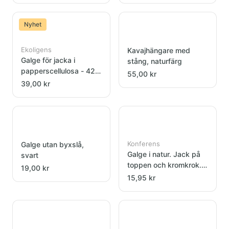
Nyhet
Ekoligens
Kavajhängare med
Galge för jacka i
stång, naturfärg
papperscellulosa - 42
55,00 kr
cm
39,00 kr
Konferens
Galge utan byxslå,
Galge i natur. Jack på
svart
toppen och kromkrok.
19,00 kr
44,5 cm.
15,95 kr