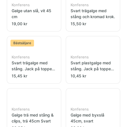
Konferens
Konferens
Galge utan slå, vit 45
Svart trägalge med
cm
stång och kromad krok.
19,00 kr
15,50 kr
Bästsäljare
Konferens
Konferens
Svart trägalge med
Svart plastgalge med
stång. Jack på toppen
stång. Jack på toppen
och kromad krok.
och kromad krok.
15,45 kr
10,45 kr
Konferens
Konferens
Galge trä med stång &
Galge med byxslå
clips, trä 45cm Svart
45cm, svart