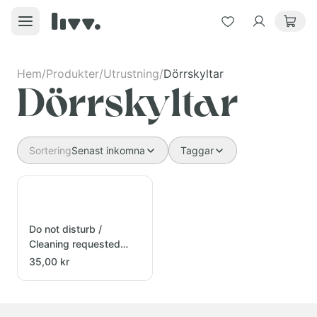
Hem
/
Produkter
/
Utrustning
/
Dörrskyltar
Dörrskyltar
Sortering
Senast inkomna
Taggar
Do not disturb /
Cleaning requested
Black/White
35,00 kr