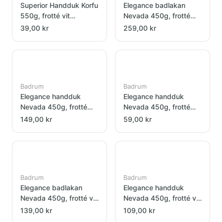
Superior Handduk Korfu
Elegance badlakan
550g, frotté vit
Nevada 450g, frotté
50x70cm
grå 100x150cm
39,00 kr
259,00 kr
Badrum
Badrum
Elegance handduk
Elegance handduk
Nevada 450g, frotté
Nevada 450g, frotté
grå 70x140cm
grå 50x70cm
149,00 kr
59,00 kr
Badrum
Badrum
Elegance badlakan
Elegance handduk
Nevada 450g, frotté vit
Nevada 450g, frotté vit
100x150cm
70x140cm
139,00 kr
109,00 kr