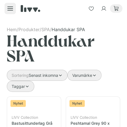
Hem
/
Produkter
/
SPA
/
Handdukar SPA
Handdukar
SPA
Sortering
Senast inkomna
Varumärke
Taggar
Nyhet
Nyhet
LIVV Collection
LIVV Collection
Bastusittunderlag Grå
Peshtamal Grey 90 x