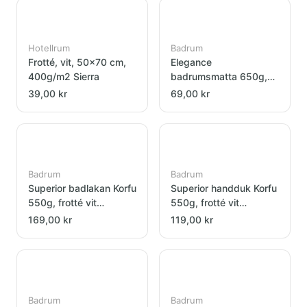
Hotellrum
Badrum
Frotté, vit, 50x70 cm,
Elegance
400g/m2 Sierra
badrumsmatta 650g,
frotté vit 50x75cm
39,00 kr
69,00 kr
Badrum
Badrum
Superior badlakan Korfu
Superior handduk Korfu
550g, frotté vit
550g, frotté vit
100x150cm
70x140cm
169,00 kr
119,00 kr
Badrum
Badrum