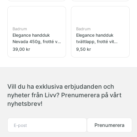
Badrum
Badrum
Elegance handduk
Elegance handduk
Nevada 450g, frotté vit
tvättlapp, frotté vit
50x70cm
30x30cm
39,00 kr
9,50 kr
Vill du ha exklusiva erbjudanden och
nyheter från Livv? Prenumerera på vårt
nyhetsbrev!
Prenumerera