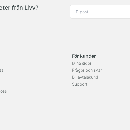
ter från Livv?
För kunder
Mina sidor
ss
Frågor och svar
Bli avtalskund
Support
 oss