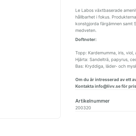
Le Labos växtbaserade amenit
hållbarhet i fokus. Produkterna 
konstgjorda färgämnen samt SL
medveten.
Doftnoter:
Topp: Kardemumma, iris, viol,
Hjärta: Sandelträ, papyrus, ce
Bas: Kryddiga, läder- och mys
Om du är intresserad av ett 
Kontakta info@livv.se för pris
Artikelnummer
200320