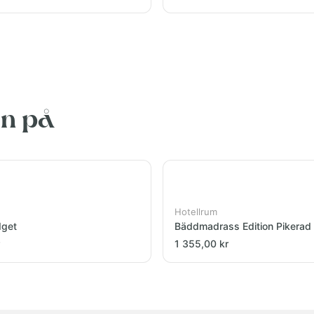
en på
Hotellrum
dget
Bäddmadrass Edition Pikerad
1 355,00 kr