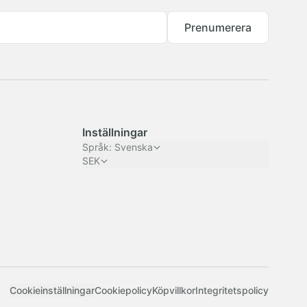
Prenumerera
Inställningar
Språk
:
Svenska
SEK
Cookieinställningar
Cookiepolicy
Köpvillkor
Integritetspolicy