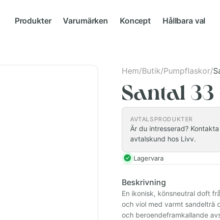
Produkter
Varumärken
Koncept
Hållbara val
Hem
/
Butik
/
Pumpflaskor
/
S
Santal 33
AVTALSPRODUKTER
Är du intresserad? Kontakta i
avtalskund hos Livv.
Lagervara
Beskrivning
En ikonisk, könsneutral doft 
och viol med varmt sandelträ o
och beroendeframkallande avs