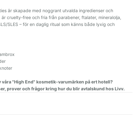
ies är skapade med noggrant utvalda ingredienser och
är cruelty-free och fria från parabener, ftalater, mineralolja,
S/SLES – för en daglig ritual som känns både lyxig och
 ambrox
der
knoter
av våra "High End" kosmetik-varumärken på ert hotell?
er, prover och frågor kring hur du blir avtalskund hos Livv.