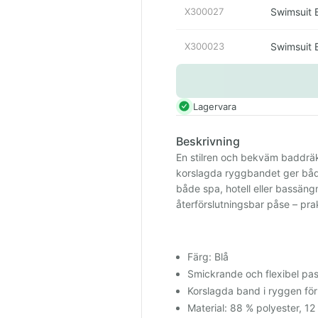
X300027
Swimsuit 
X300023
Swimsuit 
Lagervara
Beskrivning
En stilren och bekväm baddräk
korslagda ryggbandet ger både
både spa, hotell eller bassängm
återförslutningsbar påse – pra
Färg: Blå
Smickrande och flexibel pa
Korslagda band i ryggen för
Material: 88 % polyester, 12