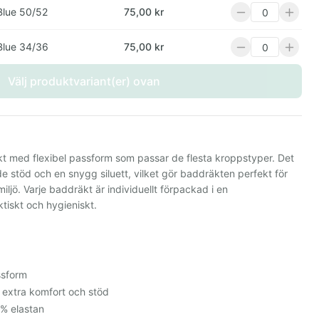
Blue 50/52
75,00 kr
Blue 34/36
75,00 kr
Välj produktvariant(er) ovan
t med flexibel passform som passar de flesta kroppstyper. Det
 stöd och en snygg siluett, vilket gör baddräkten perfekt för
iljö. Varje baddräkt är individuellt förpackad i en
ktiskt och hygieniskt.
ssform
 extra komfort och stöd
 % elastan