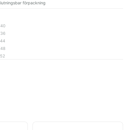
slutningsbar förpackning
/40
/36
/44
/48
/52