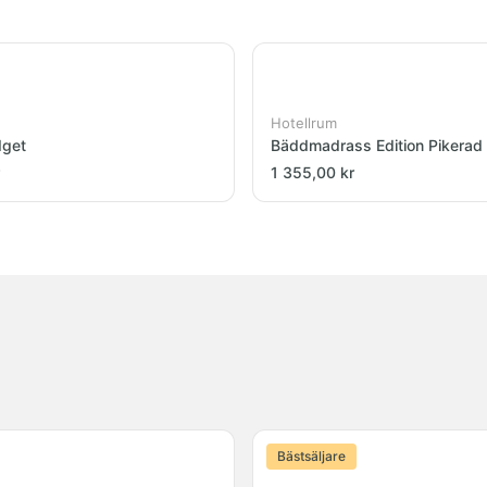
Hotellrum
dget
Bäddmadrass Edition Pikerad
1 355,00 kr
Bästsäljare