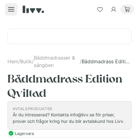
Bäddmadrasser &
Hem
/
Butik
/
/
Bäddmadrass Edition Qviltad
sängben
Bäddmadrass Edition
Qviltad
AVTALSPRODUKTER
Är du intresserad? Kontakta info@livv.se för priser,
prover och frågor kring hur du blir avtalskund hos Livv.
Lagervara