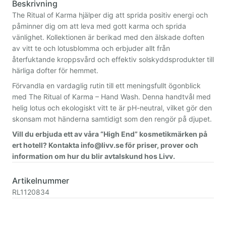
Beskrivning
The Ritual of Karma hjälper dig att sprida positiv energi och
påminner dig om att leva med gott karma och sprida
vänlighet. Kollektionen är berikad med den älskade doften
av vitt te och lotusblomma och erbjuder allt från
återfuktande kroppsvård och effektiv solskyddsprodukter till
härliga dofter för hemmet.
Förvandla en vardaglig rutin till ett meningsfullt ögonblick
med The Ritual of Karma – Hand Wash. Denna handtvål med
helig lotus och ekologiskt vitt te är pH-neutral, vilket gör den
skonsam mot händerna samtidigt som den rengör på djupet.
Vill du erbjuda ett av våra “High End” kosmetikmärken på
ert hotell? Kontakta info@livv.se för priser, prover och
information om hur du blir avtalskund hos Livv.
Artikelnummer
RL1120834