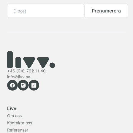
Prenumerera
+46 (0)8-792 11 40
info@livv.se
Livv
Om oss
Kontakta oss
Referenser