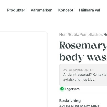
Produkter
Varumärken
Koncept
Hållbara val
Hem
/
Butik
/
Pumpflaskor
/
R
Rosemary
body was
AVTALSPRODUKTER
Är du intresserad? Kontakta i
avtalskund hos Livv.
Lagervara
Beskrivning
AVEDA ROSEMARY MINT