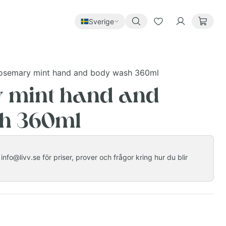
Sverige
osemary mint hand and body wash 360ml
 mint hand and
h 360ml
nfo@livv.se för priser, prover och frågor kring hur du blir