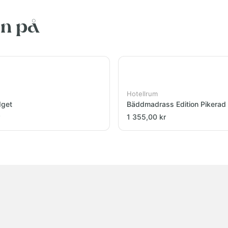
en på
Hotellrum
dget
Bäddmadrass Edition Pikerad
1 355,00 kr