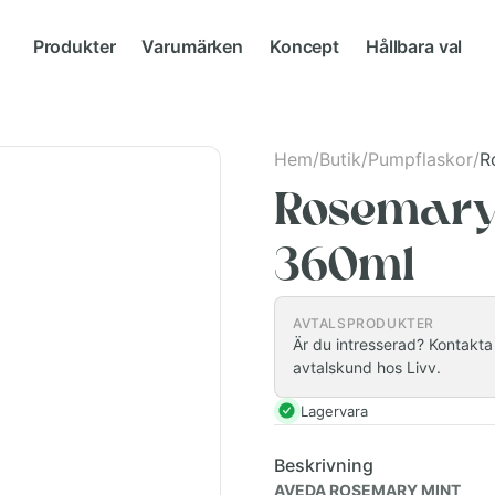
Produkter
Varumärken
Koncept
Hållbara val
Hem
/
Butik
/
Pumpflaskor
/
R
Rosemary 
360ml
AVTALSPRODUKTER
Är du intresserad? Kontakta i
avtalskund hos Livv.
Lagervara
Beskrivning
AVEDA ROSEMARY MINT