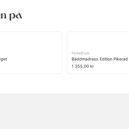
en på
Hotellrum
dget
Bäddmadrass Edition Pikerad
1 355,00 kr