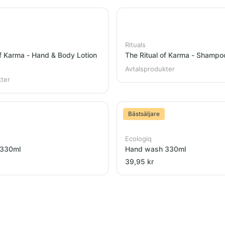
Rituals
of Karma - Hand & Body Lotion
The Ritual of Karma - Shamp
Avtalsprodukter
kter
Bästsäljare
Ecologiq
 330ml
Hand wash 330ml
39,95 kr