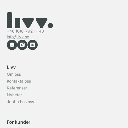
+46 (0)8-792 11 40
info@livv.se
Livv
Om oss
Kontakta oss
Referenser
Nyheter
Jobba hos oss
För kunder