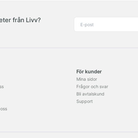
ter från Livv?
För kunder
Mina sidor
ss
Frågor och svar
Bli avtalskund
Support
 oss