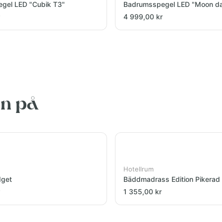
gel LED "Cubik T3"
Badrumsspegel LED "Moon d
4 999,00 kr
en på
Hotellrum
dget
Bäddmadrass Edition Pikerad
1 355,00 kr