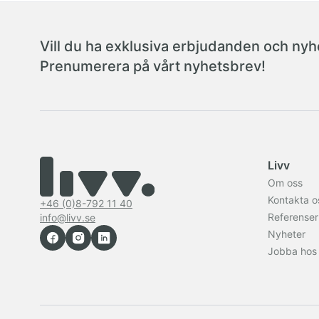
Vill du ha exklusiva erbjudanden och nyhe
Prenumerera på vårt nyhetsbrev!
Livv
Om oss
Kontakta o
+46 (0)8-792 11 40
Referenser
info@livv.se
Nyheter
Jobba hos