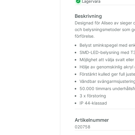
Lagervara
Beskrivning
Designad för Aliseo av sieger 
och belysningsmetoder som ger
förförelse.
Belyst sminkspegel med en
SMD-LED-belysning med T3
Möjlighet att välja svalt ell
Hölje av genomskinlig akry
Förstärkt kulled ger full juste
Vändbar svängarmsjusterin
50.000 timmars underhållsfr
3 x förstoring
IP 44-klassad
Artikelnummer
020758