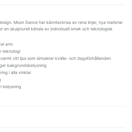
design. Moon Dance har känntecknas av rena linjer, nya material
 en skulpturell känsla av individuell smak och teknologisk
kel arm
-teknologi
er varmt vitt ljus som simulerar kvälls- och dagsförhållanden
l ger bakgrundsbelysning
ring i alla vinklar
g
i belysning