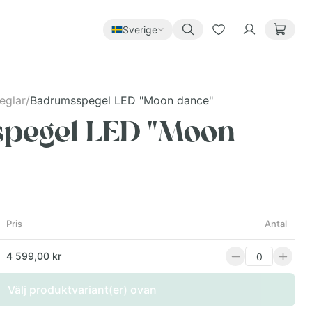
Sverige
eglar
/
Badrumsspegel LED "Moon dance"
pegel LED "Moon
Pris
Antal
4 599,00 kr
Välj produktvariant(er) ovan