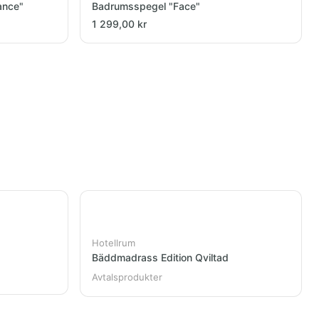
ance"
Badrumsspegel "Face"
1 299,00 kr
Hotellrum
Bäddmadrass Edition Qviltad
Avtalsprodukter