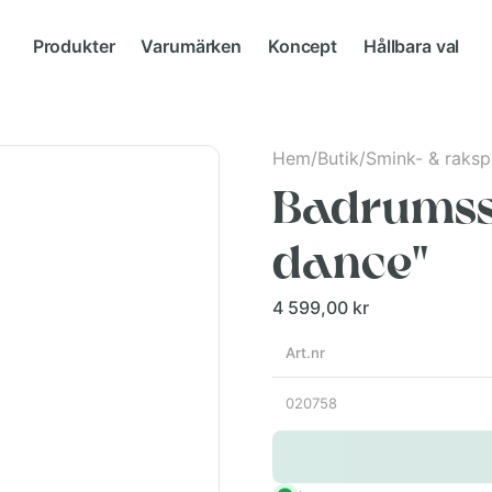
Produkter
Varumärken
Koncept
Hållbara val
Hem
/
Butik
/
Smink- & raksp
Badrumss
dance"
4 599,00 kr
Art.nr
020758