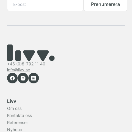
Prenumerera
+46 (0)8-792 11 40
info@livv.se
Livv
Om oss
Kontakta oss
Referenser
Nyheter