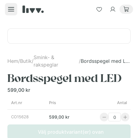
Smink- &
Hem
/
Butik
/
/
Bordsspegel med LED
rakspeglar
Bordsspegel med LED
599,00 kr
Art.nr
Pris
Antal
CO15628
599,00 kr
Välj produktvariant(er) ovan