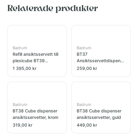
Relaterade produkter
Badrum
Badrum
Refill ansiktsservett till
BT37
plexicube BT39
Ansiktsservettdispenser
36ask/kart
krom
1 395,00 kr
259,00 kr
Badrum
Badrum
BT38 Cube dispenser
BT38 Cube dispenser
ansiktsservetter, krom
ansiktsservetter, guld
319,00 kr
449,00 kr