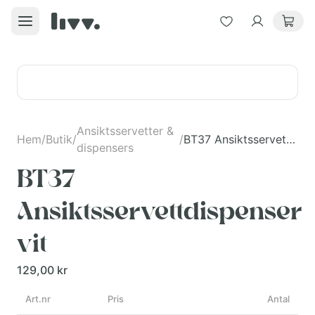
Ansiktsservetter &
Hem
/
Butik
/
/
BT37 Ansiktsservettdispenser vit
dispensers
BT37
Ansiktsservettdispenser
vit
129,00 kr
Art.nr
Pris
Antal