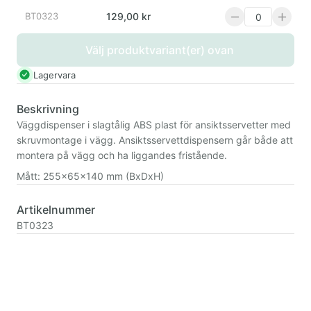
BT0323
129,00 kr
Välj produktvariant(er) ovan
Lagervara
Beskrivning
Väggdispenser i slagtålig ABS plast för ansiktsservetter med
skruvmontage i vägg. Ansiktsservettdispensern går både att
montera på vägg och ha liggandes fristående.
Mått: 255x65x140 mm (BxDxH)
Artikelnummer
BT0323