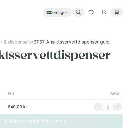
Sverige
er & dispensers
/
BT37 Ansiktsservettdispenser guld
ktsservettdispenser
Pris
Antal
649,00 kr
Välj produktvariant(er) ovan