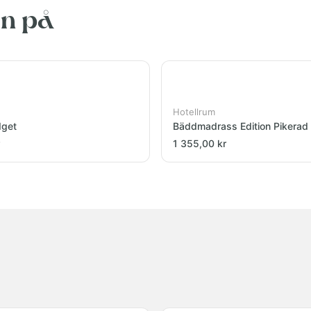
en på
Hotellrum
dget
Bäddmadrass Edition Pikerad
1 355,00 kr