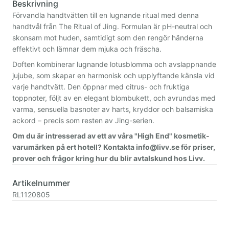
Beskrivning
Förvandla handtvätten till en lugnande ritual med denna
handtvål från The Ritual of Jing. Formulan är pH-neutral och
skonsam mot huden, samtidigt som den rengör händerna
effektivt och lämnar dem mjuka och fräscha.
Doften kombinerar lugnande lotusblomma och avslappnande
jujube, som skapar en harmonisk och upplyftande känsla vid
varje handtvätt. Den öppnar med citrus- och fruktiga
toppnoter, följt av en elegant blombukett, och avrundas med
varma, sensuella basnoter av harts, kryddor och balsamiska
ackord – precis som resten av Jing-serien.
Om du är intresserad av ett av våra "High End" kosmetik-
varumärken på ert hotell? Kontakta info@livv.se för priser,
prover och frågor kring hur du blir avtalskund hos Livv.
Artikelnummer
RL1120805