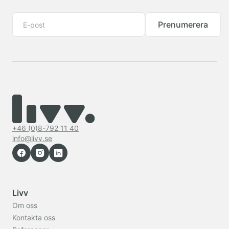
Prenumerera
+46 (0)8-792 11 40
info@livv.se
Livv
Om oss
Kontakta oss