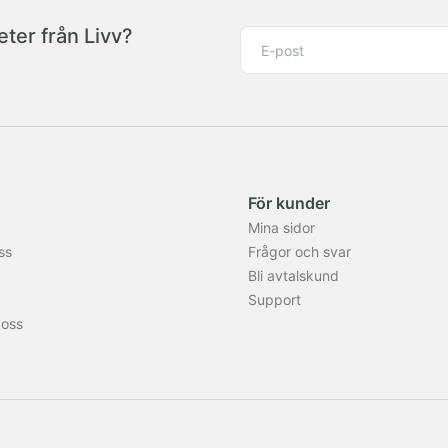
ter från Livv?
För kunder
Mina sidor
ss
Frågor och svar
Bli avtalskund
Support
 oss