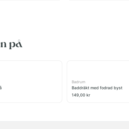
en på
Badrum
å
Baddräkt med fodrad byst
149,00 kr