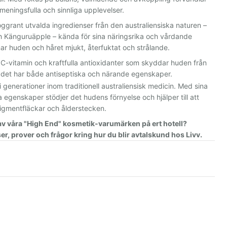
l meningsfulla och sinnliga upplevelser.
ggrant utvalda ingredienser från den australiensiska naturen –
Känguruäpple – kända för sina näringsrika och vårdande
r huden och håret mjukt, återfuktat och strålande.
 C-vitamin och kraftfulla antioxidanter som skyddar huden från
om det har både antiseptiska och närande egenskaper.
 generationer inom traditionell australiensisk medicin. Med sina
a egenskaper stödjer det hudens förnyelse och hjälper till att
pigmentfläckar och ålderstecken.
 av våra "High End" kosmetik-varumärken på ert hotell?
er, prover och frågor kring hur du blir avtalskund hos Livv.