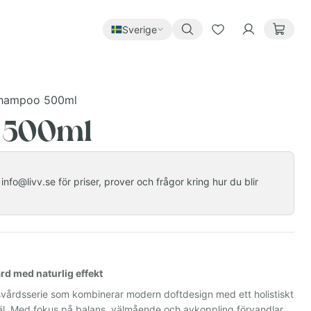
Sverige
hampoo 500ml
 500ml
nfo@livv.se för priser, prover och frågor kring hur du blir
rd med naturlig effekt
svårdsserie som kombinerar modern doftdesign med ett holistiskt
jäl. Med fokus på balans, välmående och avkoppling förvandlar