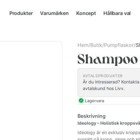
Produkter
Varumärken
Koncept
Hållbara val
Hem
/
Butik
/
Pumpflaskor
/
S
Shampoo
AVTALSPRODUKTER
Är du intresserad? Kontakta i
avtalskund hos Livv.
Lagervara
Beskrivning
Ideology – Holistisk kroppsvå
Ideology är en exklusiv kropp
synsätt på kropp, sinne och s