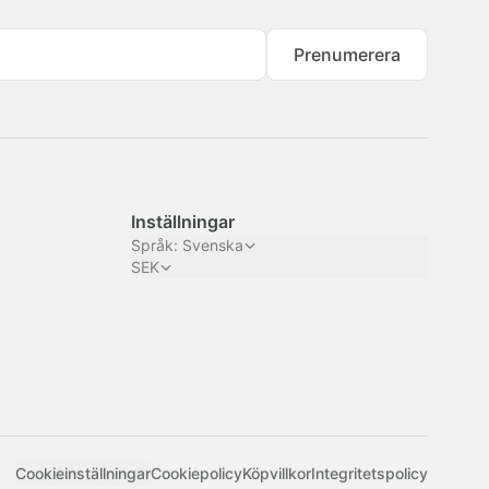
Prenumerera
Inställningar
Språk
:
Svenska
SEK
Cookieinställningar
Cookiepolicy
Köpvillkor
Integritetspolicy