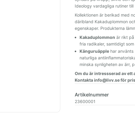
Ideology vardagliga rutiner til
Kollektionen är berikad med no
däribland Kakaduplommon och 
egenskaper. Produkterna lämna
Kakaduplommon
är rikt på
fria radikaler, samtidigt s
Känguruäpple
har använts i
naturliga antiinflammatorisk
minska synligheten av ärr, 
Om du är intressserad av ett
Kontakta info@livv.se för pris
Artikelnummer
23600001