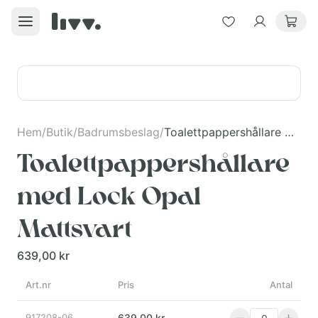
Hem
/
Butik
/
Badrumsbeslag
/
Toalettpappershållare med Lock Opal Mattsvart
Toalettpappershållare
med Lock Opal
Mattsvart
639,00 kr
Art.nr
Pris
Antal
917208-06
639,00 kr