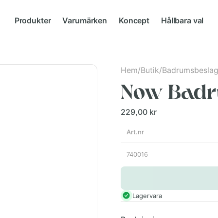
Produkter
Varumärken
Koncept
Hållbara val
Hem
/
Butik
/
Badrumsbesla
Now Bad
229,00 kr
Art.nr
740016
Lagervara