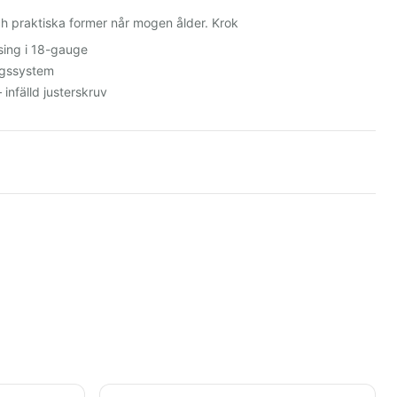
ch praktiska former når mogen ålder. Krok
sing i 18-gauge
ngssystem
infälld justerskruv