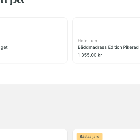
en på
Hotellrum
dget
Bäddmadrass Edition Pikerad
1 355,00 kr
Bästsäljare