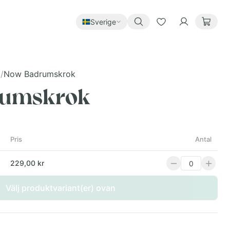
Sverige
g
/
Now Badrumskrok
rumskrok
Pris
Antal
229,00 kr
Välj produktvariant(er) ovan