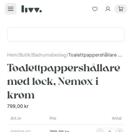
Hem
/
Butik
/
Badrumsbeslag
/
Toalettpappershållare med lock, Nemox i krom
Toalettpappershållare
med lock, Nemox i
krom
799,00 kr
Art.nr
Pris
Antal
916508-02
799,00 kr