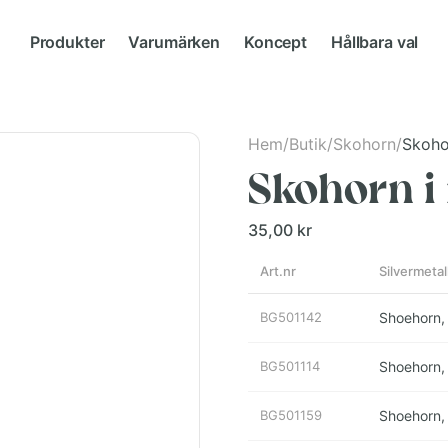
Produkter
Varumärken
Koncept
Hållbara val
Hem
/
Butik
/
Skohorn
/
Skoho
Skohorn i
35,00 kr
Art.nr
Silvermeta
BG501142
Shoehorn,
BG501114
Shoehorn,
BG501159
Shoehorn,