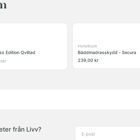
um
Hotellrum
 Edition Qviltad
Bäddmadrasskydd - Secura
239,00 kr
kter
ter från Livv?