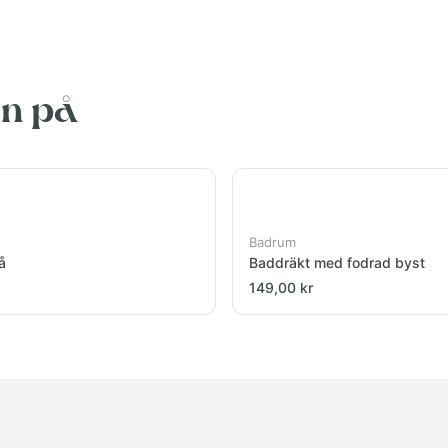
en på
Badrum
å
Baddräkt med fodrad byst
149,00 kr