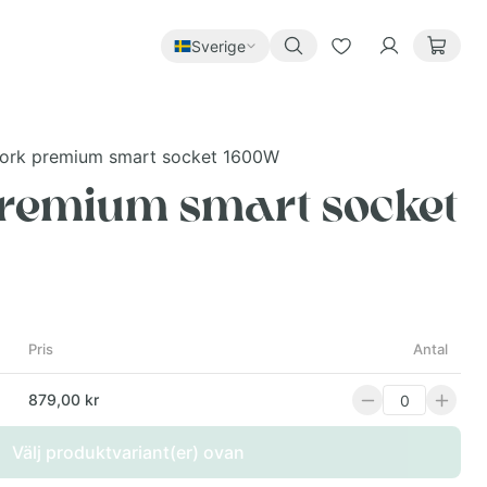
Sverige
ork premium smart socket 1600W
remium smart socket
Pris
Antal
879,00 kr
Välj produktvariant(er) ovan