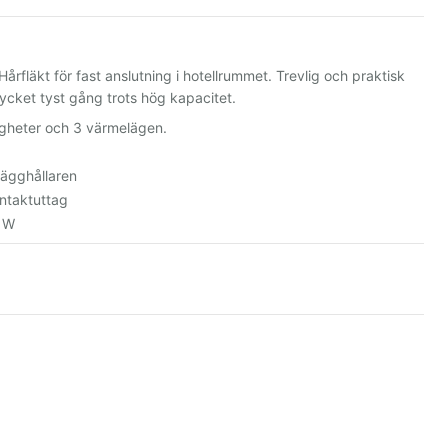
fläkt för fast anslutning i hotellrummet. Trevlig och praktisk
cket tyst gång trots hög kapacitet.
igheter och 3 värmelägen.
vägghållaren
ntaktuttag
0 W