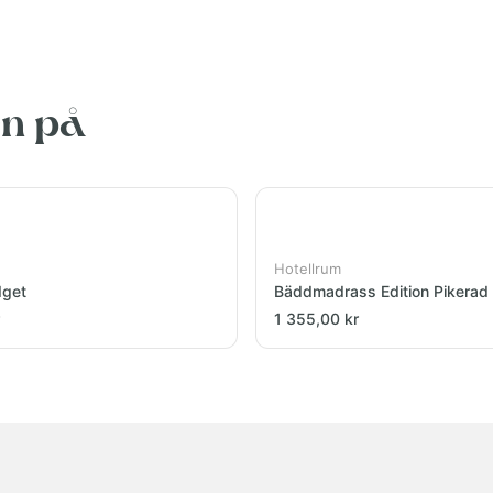
en på
Hotellrum
dget
Bäddmadrass Edition Pikerad
1 355,00 kr