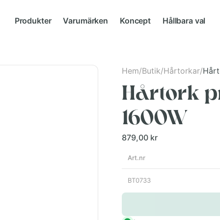
Produkter
Varumärken
Koncept
Hållbara val
Hem
/
Butik
/
Hårtorkar
/
Hårt
Hårtork p
1600W
879,00 kr
Art.nr
BT0733