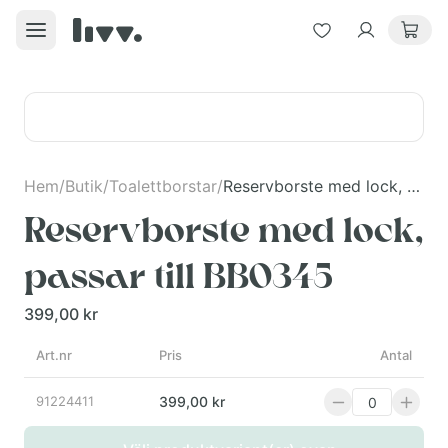
Hem
/
Butik
/
Toalettborstar
/
Reservborste med lock, passar till BB0345
Reservborste med lock,
passar till BB0345
399,00 kr
Art.nr
Pris
Antal
91224411
399,00 kr