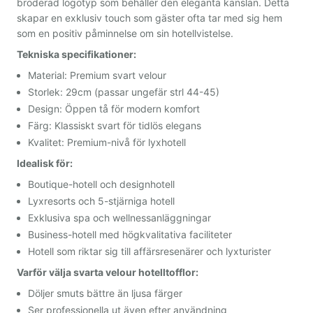
broderad logotyp som behåller den eleganta känslan. Detta
skapar en exklusiv touch som gäster ofta tar med sig hem
som en positiv påminnelse om sin hotellvistelse.
Tekniska specifikationer:
Material: Premium svart velour
Storlek: 29cm (passar ungefär strl 44-45)
Design: Öppen tå för modern komfort
Färg: Klassiskt svart för tidlös elegans
Kvalitet: Premium-nivå för lyxhotell
Idealisk för:
Boutique-hotell och designhotell
Lyxresorts och 5-stjärniga hotell
Exklusiva spa och wellnessanläggningar
Business-hotell med högkvalitativa faciliteter
Hotell som riktar sig till affärsresenärer och lyxturister
Varför välja svarta velour hotelltofflor:
Döljer smuts bättre än ljusa färger
Ser professionella ut även efter användning