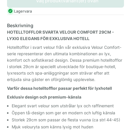
Välj produktvariant(er) ovan
Lagervara
Beskrivning
HOTELLTOFFLOR SVARTA VELOUR COMFORT 29CM -
LYXIG ELEGANS FÖR EXKLUSIVA HOTELL
Hotelltofflor i svart velour från vår exklusiva Velour Comfort-
serie representerar den ultimata kombinationen av lyx,
komfort och sofistikerad design. Dessa premium hotelltofflor
i storlek 29cm är speciellt utvecklade för boutique-hotell,
lyxresorts och spa-anläggningar som strävar efter att
erbjuda sina gäster en oförglömlig upplevelse.
Varför dessa hotelltofflor passar perfekt för lyxhotell
Exklusiv design och premium-känsla
Elegant svart velour som utstrålar lyx och raffinement
Öppen tå-design som ger en modern och luftig känsla
Storlek 29cm som passar de flesta vuxna (ca strl 44-45)
Mjuk velouryta som känns lyxig mot huden