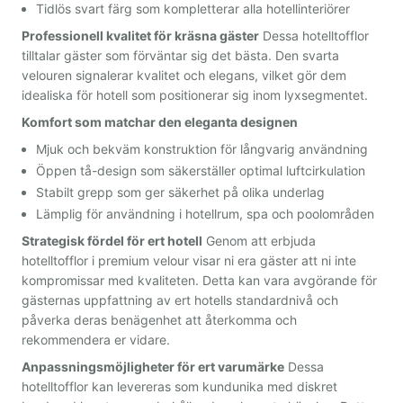
Tidlös svart färg som kompletterar alla hotellinteriörer
Professionell kvalitet för kräsna gäster
Dessa hotelltofflor
tilltalar gäster som förväntar sig det bästa. Den svarta
velouren signalerar kvalitet och elegans, vilket gör dem
idealiska för hotell som positionerar sig inom lyxsegmentet.
Komfort som matchar den eleganta designen
Mjuk och bekväm konstruktion för långvarig användning
Öppen tå-design som säkerställer optimal luftcirkulation
Stabilt grepp som ger säkerhet på olika underlag
Lämplig för användning i hotellrum, spa och poolområden
Strategisk fördel för ert hotell
Genom att erbjuda
hotelltofflor i premium velour visar ni era gäster att ni inte
kompromissar med kvaliteten. Detta kan vara avgörande för
gästernas uppfattning av ert hotells standardnivå och
påverka deras benägenhet att återkomma och
rekommendera er vidare.
Anpassningsmöjligheter för ert varumärke
Dessa
hotelltofflor kan levereras som kundunika med diskret