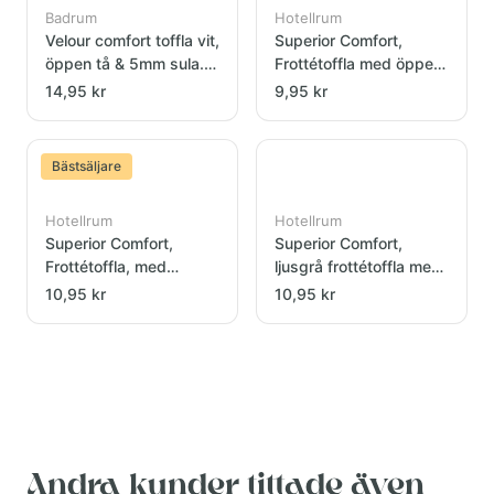
Badrum
Hotellrum
Velour comfort toffla vit,
Superior Comfort,
öppen tå & 5mm sula.
Frottétoffla med öppen
29cm
tå
14,95 kr
9,95 kr
Bästsäljare
Hotellrum
Hotellrum
Superior Comfort,
Superior Comfort,
Frottétoffla, med
ljusgrå frottétoffla med
stängd tå
öppen tå
10,95 kr
10,95 kr
Andra kunder tittade även