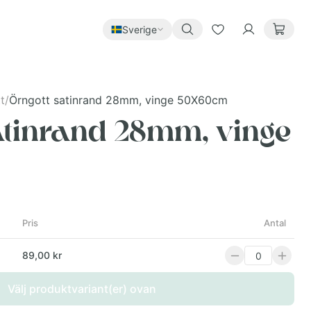
Sverige
t
/
Örngott satinrand 28mm, vinge 50X60cm
atinrand 28mm, vinge
Pris
Antal
89,00 kr
Välj produktvariant(er) ovan