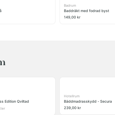
Badrum
å
Baddräkt med fodrad byst
149,00 kr
um
Hotellrum
 Edition Qviltad
Bäddmadrasskydd - Secura
239,00 kr
kter