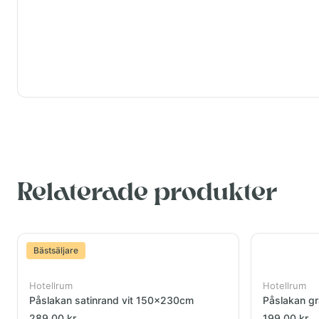
Relaterade produkter
Bästsäljare
Hotellrum
Hotellrum
Påslakan satinrand vit 150x230cm
Påslakan gr
289,00 kr
199,00 kr