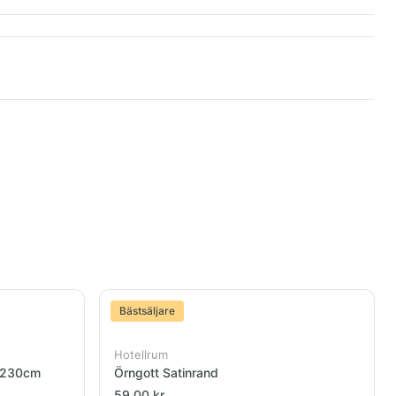
Bästsäljare
Hotellrum
0x230cm
Örngott Satinrand
59,00 kr