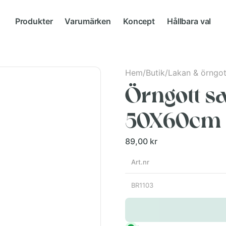
Produkter
Varumärken
Koncept
Hållbara val
Hem
/
Butik
/
Lakan & örngot
Örngott s
50X60cm
89,00 kr
Art.nr
BR1103