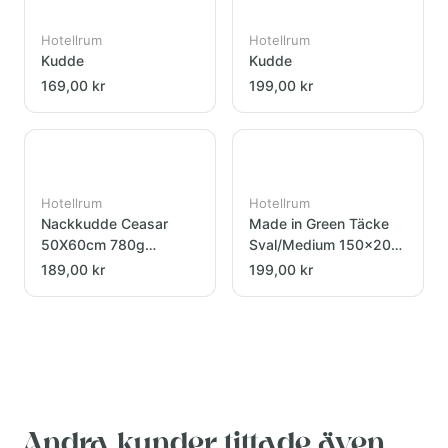
Hotellrum
Hotellrum
Kudde
Kudde
169,00 kr
199,00 kr
Hotellrum
Hotellrum
Nackkudde Ceasar
Made in Green Täcke
50X60cm 780g
Sval/Medium 150x200
bomull/microfiber
cm
189,00 kr
199,00 kr
Andra kunder tittade även