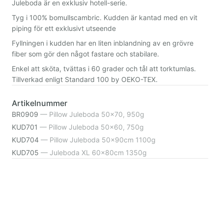
Juleboda är en exklusiv hotell-serie.
Tyg i 100% bomullscambric. Kudden är kantad med en vit
piping för ett exklusivt utseende
Fyllningen i kudden har en liten inblandning av en grövre
fiber som gör den något fastare och stabilare.
Enkel att sköta, tvättas i 60 grader och tål att torktumlas.
Tillverkad enligt Standard 100 by OEKO-TEX.
Artikelnummer
BR0909
—
Pillow Juleboda 50x70, 950g
KUD701
—
Pillow Juleboda 50x60, 750g
KUD704
—
Pillow Juleboda 50x90cm 1100g
KUD705
—
Juleboda XL 60x80cm 1350g