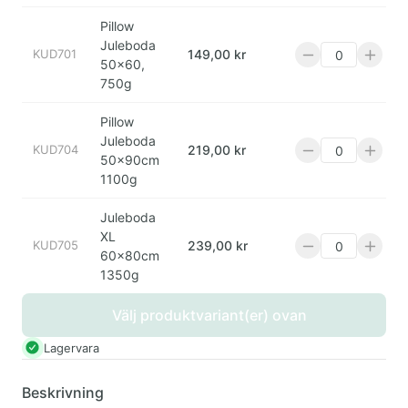
Pillow
Juleboda
KUD701
149,00 kr
50x60,
750g
Pillow
Juleboda
KUD704
219,00 kr
50x90cm
1100g
Juleboda
XL
KUD705
239,00 kr
60x80cm
1350g
Välj produktvariant(er) ovan
Lagervara
Beskrivning