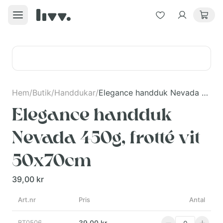
Hem
/
Butik
/
Handdukar
/
Elegance handduk Nevada 450g, frotté vit 50x70cm
Elegance handduk
Nevada 450g, frotté vit
50x70cm
39,00 kr
Art.nr
Pris
Antal
BT0506
39,00 kr