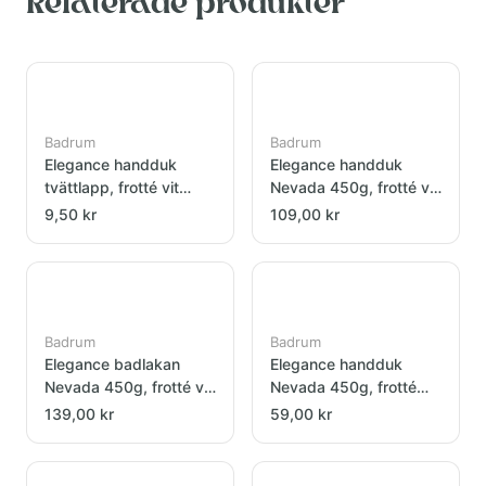
Relaterade produkter
Badrum
Badrum
Elegance handduk
Elegance handduk
tvättlapp, frotté vit
Nevada 450g, frotté vit
30x30cm
70x140cm
9,50 kr
109,00 kr
Badrum
Badrum
Elegance badlakan
Elegance handduk
Nevada 450g, frotté vit
Nevada 450g, frotté
100x150cm
grå 50x70cm
139,00 kr
59,00 kr