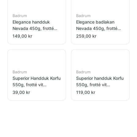
Badrum
Badrum
Elegance handduk
Elegance badlakan
Nevada 450g, frotté
Nevada 450g, frotté
grå 70x140cm
grå 100x150cm
149,00 kr
259,00 kr
Badrum
Badrum
Superior Handduk Korfu
Superior handduk Korfu
550g, frotté vit
550g, frotté vit
50x70cm
70x140cm
39,00 kr
119,00 kr