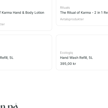
Rituals
of Karma Hand & Body Lotion
The Ritual of Karma - 2 in 1 Ref
Avtalsprodukter
kter
Ecologiq
efill, 5L
Hand Wash Refill, 5L
395,00 kr
en på