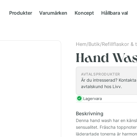
Produkter
Varumärken
Koncept
Hållbara val
Hem
/
Butik
/
Refillflaskor &
Hand Wash
AVTALSPRODUKTER
Är du intresserad? Kontakta i
avtalskund hos Livv.
Lagervara
Beskrivning
Denna hand wash har en känsla
sensualitet. Fräscha toppnote
läderartade tonerna är harmon