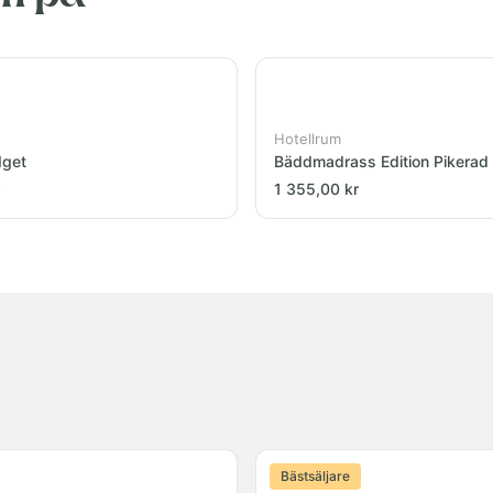
Hotellrum
dget
Bäddmadrass Edition Pikerad
1 355,00 kr
Bästsäljare