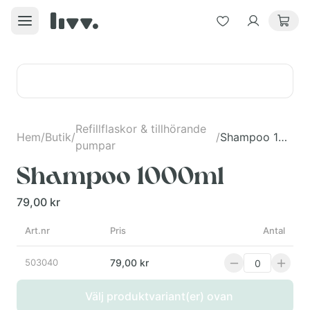
Refillflaskor & tillhörande
Hem
/
Butik
/
/
Shampoo 1000ml
pumpar
Shampoo 1000ml
79,00 kr
Art.nr
Pris
Antal
503040
79,00 kr
Välj produktvariant(er) ovan