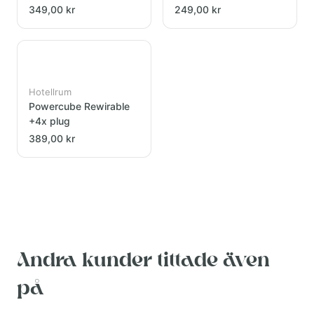
2.4A Svart/vit
349,00 kr
249,00 kr
Hotellrum
Powercube Rewirable
+4x plug
389,00 kr
Andra kunder tittade även
på