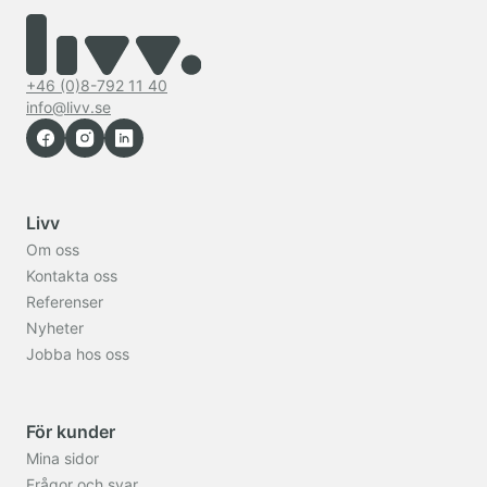
+46 (0)8-792 11 40
info@livv.se
Livv
Om oss
Kontakta oss
Referenser
Nyheter
Jobba hos oss
För kunder
Mina sidor
Frågor och svar