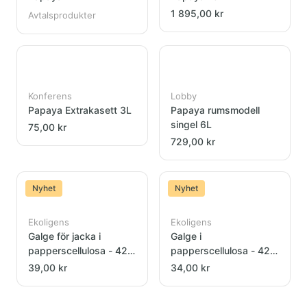
1 895,00 kr
Avtalsprodukter
Konferens
Lobby
Papaya Extrakasett 3L
Papaya rumsmodell
singel 6L
75,00 kr
729,00 kr
Nyhet
Nyhet
Ekoligens
Ekoligens
Galge för jacka i
Galge i
papperscellulosa - 42
papperscellulosa - 42
cm
cm
39,00 kr
34,00 kr