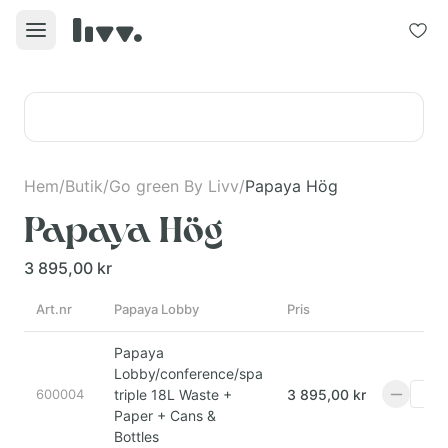
Hem
/
Butik
/
Go green By Livv
/
Papaya Hög
Papaya Hög
3 895,00 kr
Art.nr
Papaya Lobby
Pris
A
Papaya
Lobby/conference/spa
600004
triple 18L Waste +
3 895,00 kr
Paper + Cans &
Bottles